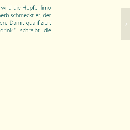
wird die Hopfenlimo
herb schmeckt er, der
. Damit qualifiziert
La
rink.“ schreibt die