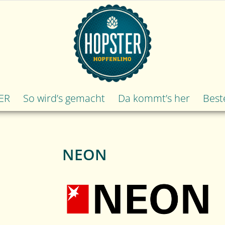
ER
So wird’s gemacht
Da kommt’s her
Best
NEON